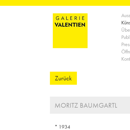
Auss
Küns
Über
Publ
Pres
Öffn
Kont
Zurück
MORITZ BAUMGARTL
* 1934