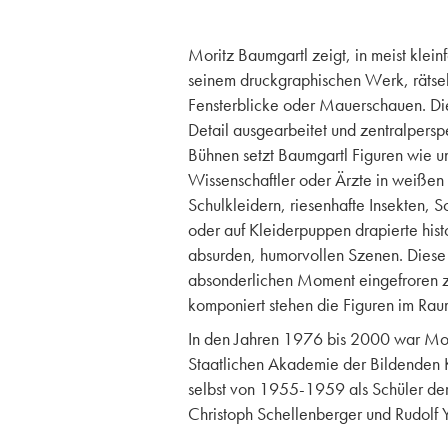
Moritz Baumgartl zeigt, in meist kle
seinem druckgraphischen Werk, rätse
Fensterblicke oder Mauerschauen. Diese
Detail ausgearbeitet und zentralperspe
Bühnen setzt Baumgartl Figuren wie u
Wissenschaftler oder Ärzte in weißen
Schulkleidern, riesenhafte Insekten, 
oder auf Kleiderpuppen drapierte his
absurden, humorvollen Szenen. Diese
absonderlichen Moment eingefroren zu 
komponiert stehen die Figuren im Rau
In den Jahren 1976 bis 2000 war Mori
Staatlichen Akademie der Bildenden Kü
selbst von 1955-1959 als Schüler der
Christoph Schellenberger und Rudolf Y