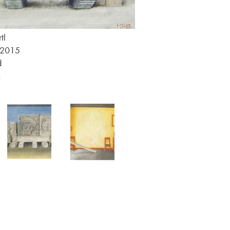
tl
, 2015
d
m